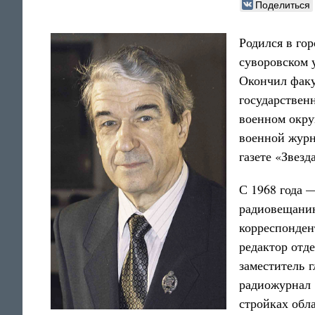
Поделиться
Родился в го
суворовском 
Окончил факу
государствен
военном округ
военной журн
газете «Звезд
С 1968 года 
радиовещанию
корреспонден
редактор отд
заместитель 
радиожурнал 
стройках обл