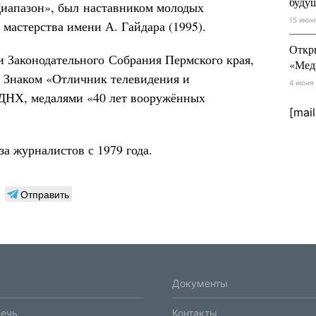
буду
иапазон», был наставником молодых
15 июн
мастерства имени А. Гайдара (1995).
Откр
 Законодательного Собрания Пермского края,
«Мед
 Знаком «Отличник телевидения и
4 июня
ДНХ, медалями «40 лет вооружённых
[mai
а журналистов с 1979 года.
Отправить
Документы
речь
Контакты