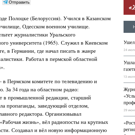
Отправить
роде Полоцке (Белоруссия). Учился в Казанском
училище, Одесском военном училище.
льтет журналистики Уральского
ного университета (1965). Служил в Киевском
Ушел
е, в Германии, где начал писать в жанре
24 июл
алистики. Работал в пермской областной
Ушла
а».
газе
13 июл
— в Пермском комитете по телевидению и
. За 34 года на областном радио:
Журн
«Усл
т в промышленной редакции, старший
проф
ела пропаганды, заведующий отделом,
29 июн
главного редактора. Организовывал
«Рабочая жизнь», вёл радиопосты на крупных
«Рос
регио
асти. Создавал и вёл новую информационную