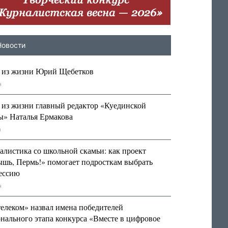
Новости
 из жизни Юрий Щебетков
я
 из жизни главный редактор «Куединской
ты» Наталья Ермакова
я
алистика со школьной скамьи: как проект
ышь, Пермь!» помогает подросткам выбрать
ессию
я
телеком» назвал имена победителей
нального этапа конкурса «Вместе в цифровое