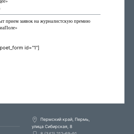
щее»
я
ыт прием заявок на журналистскую премию
иаПоле»
lpoet_form id="1"]
Пермский край, Пермь,
улица Сибирская, 8
8 (342) 212-69-91