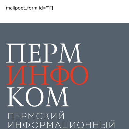
[mailpoet_form id="1"]