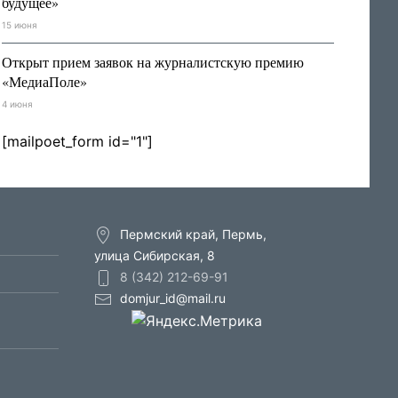
будущее»
15 июня
Открыт прием заявок на журналистскую премию
«МедиаПоле»
4 июня
[mailpoet_form id="1"]
Пермский край, Пермь,
улица Сибирская, 8
8 (342) 212-69-91
domjur_id@mail.ru