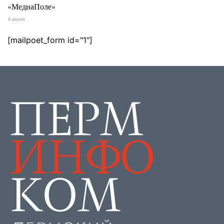
«МедиаПоле»
4 июня
[mailpoet_form id="1"]