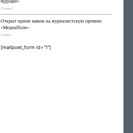
будущее»
15 июня
Открыт прием заявок на журналистскую премию
«МедиаПоле»
4 июня
[mailpoet_form id="1"]