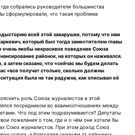
, где собрались руководители большинства
Мы сформулировали, что такая проблема
редысторию всей этой заварушки, потому что нам
Маркевич, который был тогда заместителем главы
о очень якобы некрасивое поведение Союза
нансирование районок, на которых он наживался.
 а затем сказано, что «сейчас мы будем делать
час «все получат столько, сколько должны
 ситуация была не так радужна, как описывал её
 пояснить роль Союза журналистов в этой
влялся посредником во взаимоотношениях между
етами. Что под этим подразумевается? Депутаты
ои пожелания о том, где и о чём они хотели бы
тах Союз журналистов. При этом доход Союз
свои услуги, а благодаря скидкам от районных