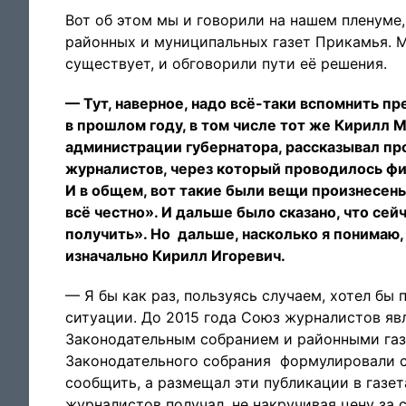
Вот об этом мы и говорили на нашем пленуме
районных и муниципальных газет Прикамья. 
существует, и обговорили пути её решения.
— Тут, наверное, надо всё-таки вспомнить п
в прошлом году, в том числе тот же Кирилл 
администрации губернатора, рассказывал пр
журналистов, через который проводилось фи
И в общем, вот такие были вещи произнесены,
всё честно». И дальше было сказано, что сей
получить». Но дальше, насколько я понимаю,
изначально Кирилл Игоревич.
— Я бы как раз, пользуясь случаем, хотел бы
ситуации. До 2015 года Союз журналистов я
Законодательным собранием и районными газ
Законодательного собрания формулировали св
сообщить, а размещал эти публикации в газе
журналистов получал, не накручивая цену за 