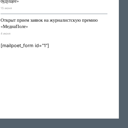
будущее»
15 июня
Открыт прием заявок на журналистскую премию
«МедиаПоле»
4 июня
[mailpoet_form id="1"]