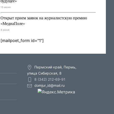
будущее»
15 июня
Открыт прием заявок на журналистскую премию
«МедиаПоле»
4 июня
[mailpoet_form id="1"]
Пермский край, Пермь,
улица Сибирская, 8
8 (342) 212-69-91
domjur_id@mail.ru