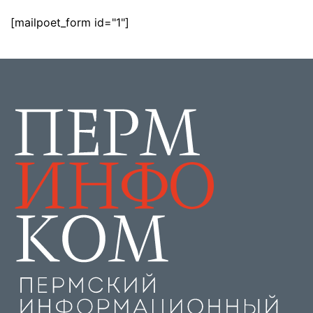
[mailpoet_form id="1"]