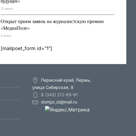
будущее»
15 июня
Открыт прием заявок на журналистскую премию
«МедиаПоле»
4 июня
[mailpoet_form id="1"]
Пермский край, Пермь,
улица Сибирская, 8
8 (342) 212-69-91
domjur_id@mail.ru