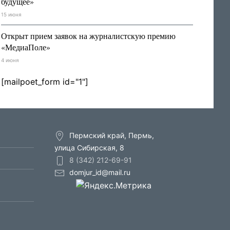
будущее»
15 июня
Открыт прием заявок на журналистскую премию
«МедиаПоле»
4 июня
[mailpoet_form id="1"]
Пермский край, Пермь,
улица Сибирская, 8
8 (342) 212-69-91
domjur_id@mail.ru