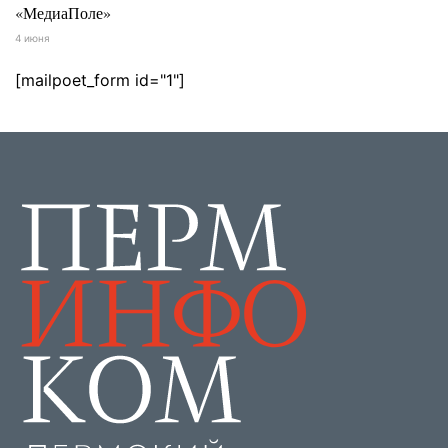
«МедиаПоле»
4 июня
[mailpoet_form id="1"]