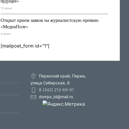
будущее»
15 июня
Открыт прием заявок на журналистскую премию
«МедиаПоле»
4 июня
[mailpoet_form id="1"]
Пермский край, Пермь,
улица Сибирская, 8
8 (342) 212-69-91
domjur_id@mail.ru