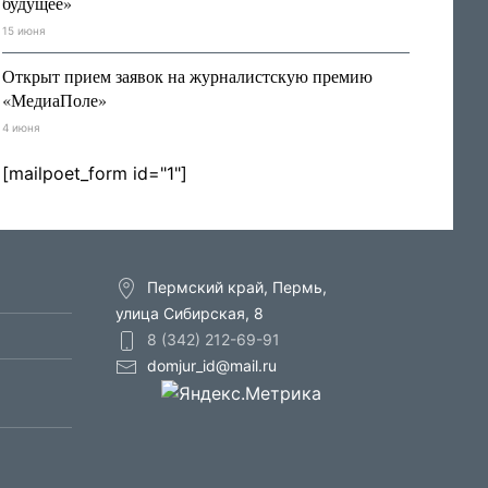
будущее»
15 июня
Открыт прием заявок на журналистскую премию
«МедиаПоле»
4 июня
[mailpoet_form id="1"]
Пермский край, Пермь,
улица Сибирская, 8
8 (342) 212-69-91
domjur_id@mail.ru