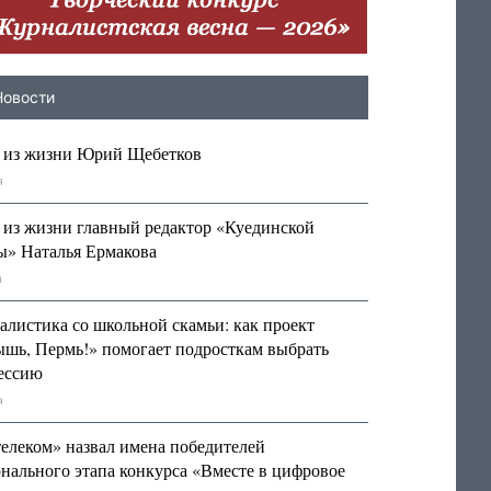
Новости
 из жизни Юрий Щебетков
я
 из жизни главный редактор «Куединской
ты» Наталья Ермакова
я
алистика со школьной скамьи: как проект
ышь, Пермь!» помогает подросткам выбрать
ессию
я
телеком» назвал имена победителей
нального этапа конкурса «Вместе в цифровое