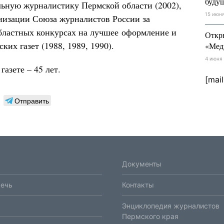
буду
ьную журналистику Пермской области (2002),
15 июн
низации Союза журналистов России за
областных конкурсах на лучшее оформление и
Откр
их газет (1988, 1989, 1990).
«Мед
4 июня
азете – 45 лет.
[mai
Отправить
Документы
речь
Контакты
Энциклопедия журналистов
Пермского края