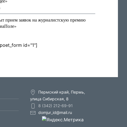
щее»
я
ыт прием заявок на журналистскую премию
иаПоле»
lpoet_form id="1"]
Пермский край, Пермь,
улица Сибирская, 8
8 (342) 212-69-91
domjur_id@mail.ru