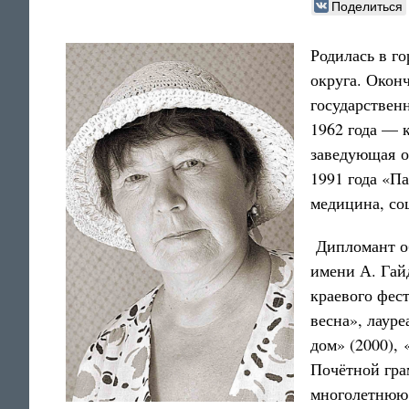
Поделиться
Родилась в г
округа. Окон
государствен
1962 года — 
заведующая о
1991 года «П
медицина, соц
Дипломант о
имени А. Гай
краевого фес
весна», лаур
дом» (2000),
Почётной гра
многолетнюю 