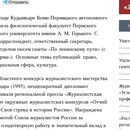
Отправить
ороде Кудымкаре Коми-Пермяцкого автономного
чила филологический факультет Пермского
ного университета имени А. М. Горького. С
корреспондент, ответственный секретарь,
Ушел
тделом писем газеты «По ленинскому пути» (с
24 июл
арма»). Основные темы публикаций: право,
Ушла
иальная сфера, культура.
газе
13 июл
бластного конкурса журналистского мастерства
дара (1995), неоднократный дипломант
Журн
«Усл
тиваля региональной прессы «Журналистская
проф
еат окружных журналистских конкурсов «Отчий
29 июн
 «Своя строка в истории России». Награждена
мотой Союза журналистов России за
«Рос
регио
плодотворную работу и значительный вклад в