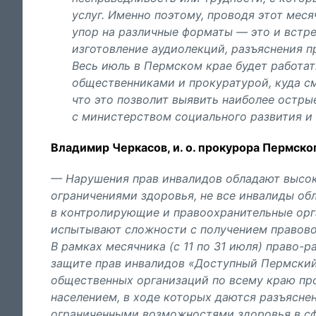
услуг. Именно поэтому, проводя этот мес
упор на различные форматы — это и встре
изготовление аудиолекций, разъяснения п
Весь июль в Пермском крае будет работат
общественниками и прокуратурой, куда с
что это позволит выявить наиболее остры
с министерством социального развития и 
Владимир Черкасов, и. о. прокурора Пермског
— Нарушения прав инвалидов обладают высок
ограничениями здоровья, не все инвалиды о
в контролирующие и правоохранительные орга
испытывают сложности с получением правов
В рамках месячника (с 11 по 31 июля) право-
защите прав инвалидов «Доступный Пермский
общественных организаций по всему краю пр
населением, в ходе которых даются разъяснен
ограниченными возможностями здоровья в сф