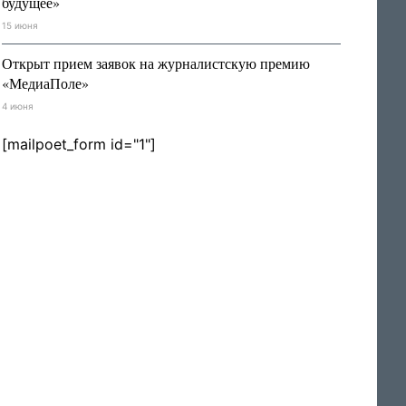
будущее»
15 июня
Открыт прием заявок на журналистскую премию
«МедиаПоле»
4 июня
[mailpoet_form id="1"]