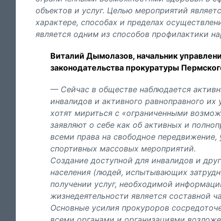
объектов и услуг. Целью мероприятий являет
характере, способах и пределах осуществлени
является одним из способов профилактики н
Виталий Дымолазов, начальник управлени
законодательства прокуратуры Пермского
— Сейчас в обществе наблюдается активн
инвалидов и активного равноправного их 
хотят мириться с «ограниченными возмо
заявляют о себе как об активных и полно
всеми права на свободное передвижение, 
спортивных массовых мероприятий.
Создание доступной для инвалидов и дру
населения (людей, испытывающих затрудн
получении услуг, необходимой информаци
жизнедеятельности является составной ч
Основные усилия прокуроров сосредоточе
всеми органами и организациями возложе