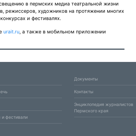
освещению в пермских медиа театральной жизни
в, режиссеров, художников на протяжении многих
конкурсах и фестивалях.
ме
urait.ru
, а также в мобильном приложении
Документы
речь
Контакты
Энциклопедия журналистов
Пермского края
 и фестивали