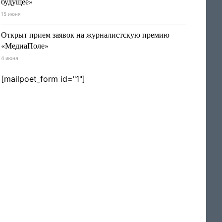
будущее»
15 июня
Открыт прием заявок на журналистскую премию
«МедиаПоле»
4 июня
[mailpoet_form id="1"]